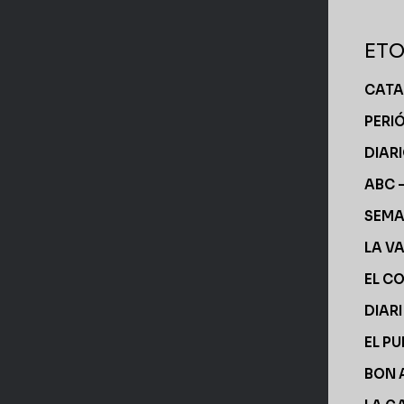
ETO
CATA
PERI
DIAR
ABC 
SEM
LA V
EL C
DIAR
EL PU
BON 