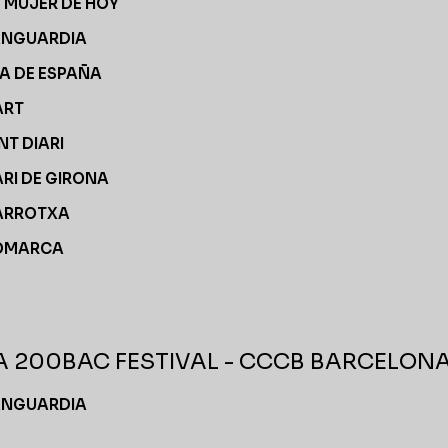
- MUJER DE HOY
ANGUARDIA
A DE ESPAÑA
ART
NT DIARI
ARI DE GIRONA
ARROTXA
OMARCA
 200BAC FESTIVAL - CCCB BARCELON
ANGUARDIA