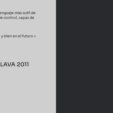
enguaje más sutil de
de control, capaz de
y bien en el futuro »
SLAVA 2011