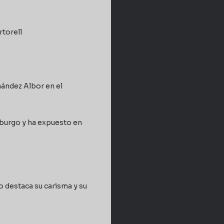
rtorell
nández Albor en el
asburgo y ha expuesto en
'o destaca su carisma y su