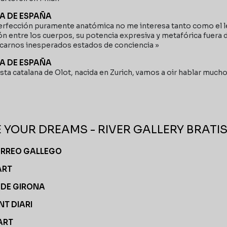
A DE ESPAÑA
perfección puramente anatómica no me interesa tanto como el l
ón entre los cuerpos, su potencia expresiva y metafórica fuera 
carnos inesperados estados de conciencia »
A DE ESPAÑA
sta catalana de Olot, nacida en Zurich, vamos a oir hablar mucho 
E YOUR DREAMS - RIVER GALLERY BRATI
ORREO GALLEGO
ART
I DE GIRONA
NT DIARI
ART