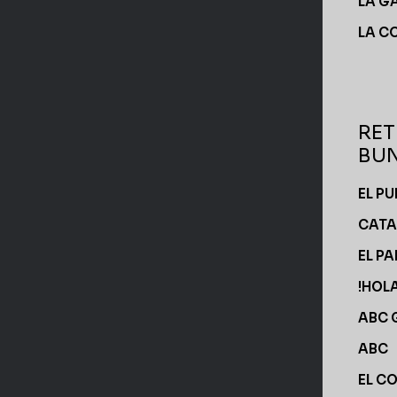
LA G
LA C
RET
BUN
EL P
CATA
EL PA
!HOLA
ABC 
ABC
EL C