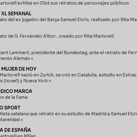
artorell exhibe en Olot sus retratos de personajes públicos
- XL SEMANAL
rato del ex jugador del Barça Samuel Eto'o, realizado por Rita Ma
rato de G. Fernández Albor , creado por Rita Martorell
ert Lammert, presidente del Bundestag, ante el retrato de Fer
mento Alemán »
- MUJER DE HOY
 Martorell nació en Zurich, se crió en Cataluña, estudio en Estr
iv (Israel) y Nueva York »
ÓDICO MARCA
ón de la Fama
IO SPORT
rtista catalana que retrató en su estudio de Madrid a Samuel Eto
taneidad »
A DE ESPAÑA
artorell en Milan