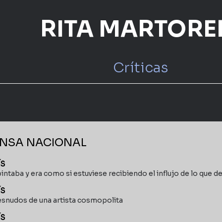
RITA MARTORE
Críticas
NSA NACIONAL
ÍS
intaba y era como si estuviese recibiendo el influjo de lo que de
ÍS
esnudos de una artista cosmopolita
ÍS