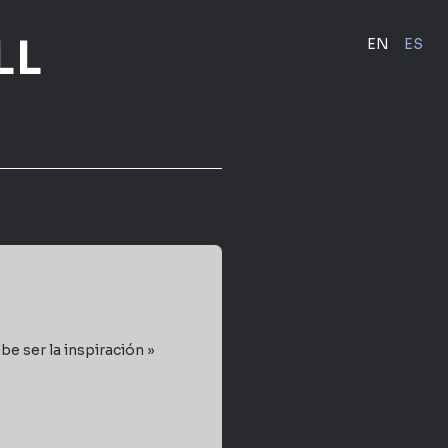
LL
EN
ES
be ser la inspiración »