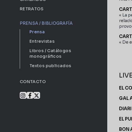
RETRATOS
CART
« La 
relaci
PRENSA / BIBLIOGRAFÍA
provo
Prensa
CART
Entrevistas
« De e
Libros / Catálogos
monográficos
Textos publicados
LIV
CONTACTO
EL C
GAL 
DIAR
EL PU
BON 