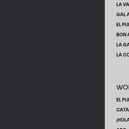
LA V
GAL 
EL PU
BON 
LA G
LA C
WOR
EL P
CATA
¡HOLA