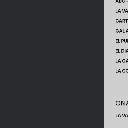
ABC 
LA V
CART
GAL 
EL PU
EL DI
LA G
LA C
ONA
LA V