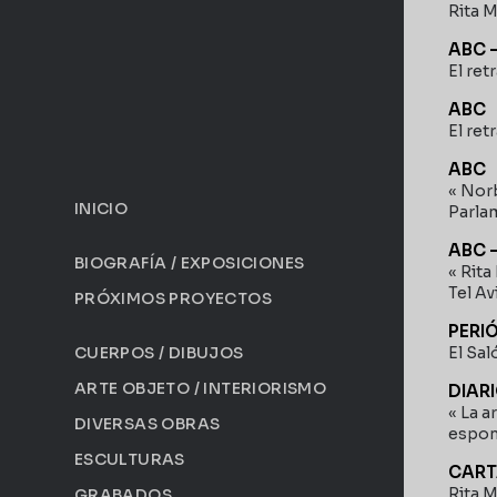
Rita M
ABC 
El ret
ABC
El ret
ABC
« Norb
INICIO
Parla
ABC 
BIOGRAFÍA / EXPOSICIONES
« Rita
Tel Av
PRÓXIMOS PROYECTOS
PERI
El Sal
CUERPOS / DIBUJOS
ARTE OBJETO / INTERIORISMO
DIAR
« La a
DIVERSAS OBRAS
espon
ESCULTURAS
CART
Rita M
GRABADOS