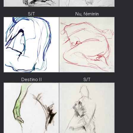
S/T
Nu, féminin
Destino II
S/T